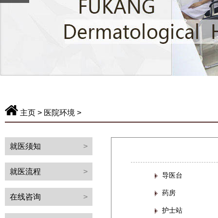
主页
>
医院环境
>
就医须知
>
就医流程
>
导医台
药房
在线咨询
>
护士站